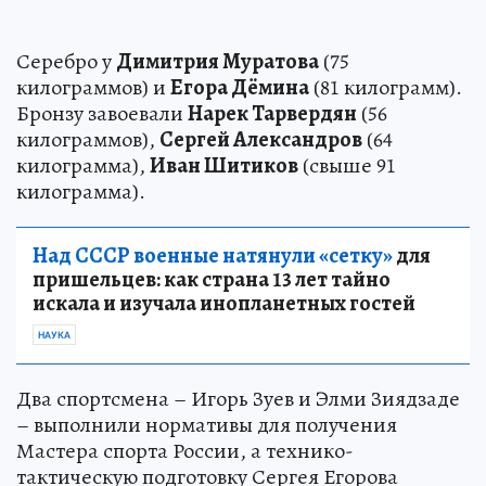
Серебро у
Димитрия Муратова
(75
килограммов) и
Егора Дёмина
(81 килограмм).
Бронзу завоевали
Нарек Тарвердян
(56
килограммов),
Сергей Александров
(64
килограмма),
Иван Шитиков
(свыше 91
килограмма).
Над СССР военные натянули «сетку»
для
пришельцев: как страна 13 лет тайно
искала и изучала инопланетных гостей
НАУКА
Два спортсмена – Игорь Зуев и Элми Зиядзаде
– выполнили нормативы для получения
Мастера спорта России, а технико-
тактическую подготовку Сергея Егорова