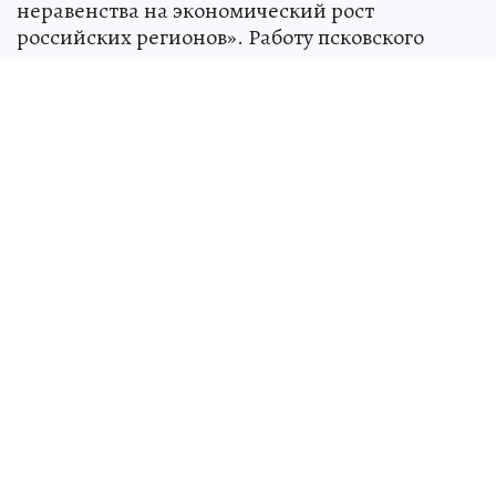
неравенства на экономический рост
российских регионов». Работу псковского
студента отметили призом за второе место.
Теперь исследование опубликуют в