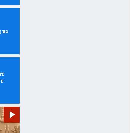
 из
ит
ет