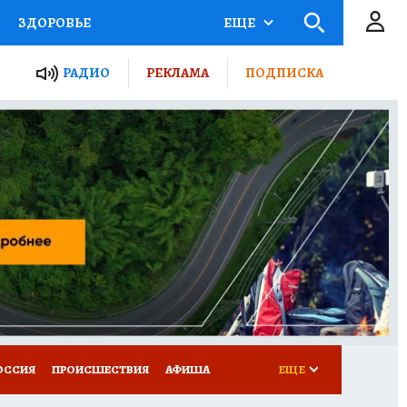
ЗДОРОВЬЕ
ЕЩЕ
ТЫ РОССИИ
РАДИО
РЕКЛАМА
ПОДПИСКА
КРЕТЫ
ПУТЕВОДИТЕЛЬ
 ЖЕЛЕЗА
ТУРИЗМ
Д ПОТРЕБИТЕЛЯ
ВСЕ О КП
ОССИЯ
ПРОИСШЕСТВИЯ
АФИША
ЕЩЕ