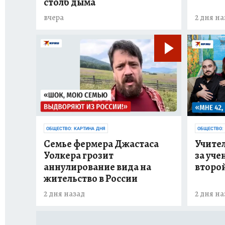
столб дыма
вчера
2 дня на
ОБЩЕСТВО: КАРТИНА ДНЯ
ОБЩЕСТВО:
Семье фермера Джастаса
Учите
Уолкера грозит
за уче
аннулирование вида на
второй
жительство в России
2 дня назад
2 дня на