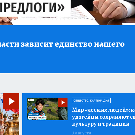
асти зависит единство нашего
ОБЩЕСТВО: КАРТИНА ДНЯ
Мир «лесных людей»:
к
удэгейцы сохраняют с
культуру и традиции
3 августа