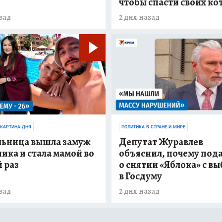
чтобы спасти своих ко
зад
2 дня назад
 КАРТИНА ДНЯ
ПОЛИТИКА В СТРАНЕ И МИРЕ
льница вышла замуж
Депутат Журавлев
ника и стала мамой во
объяснил, почему пода
 раз
о снятии «Яблока» с в
в Госдуму
зад
2 дня назад