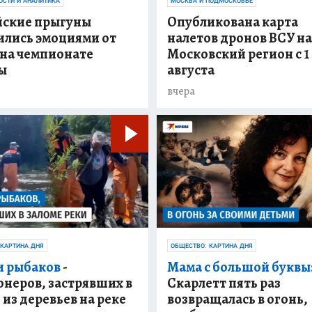
ОСТИ И АНАЛИТИКА
МОСКВА И ПОДМОСКОВЬЕ
йские прыгуны
Опубликована карта
ились эмоциями от
налетов дронов ВСУ н
 на чемпионате
Московский регион с 1 
ы
августа
вчера
 КАРТИНА ДНЯ
ОБЩЕСТВО: КАРТИНА ДНЯ
и рыбаков
-
Мама с большой буквы
неров, застрявших в
Скарлетт пять раз
 из деревьев на реке
возвращалась в огонь,