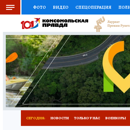
ФОТО
ВИДЕО
СПЕЦОПЕРАЦИЯ
ПОЛ
СОЦПОДДЕРЖКА
НАУКА
СПОРТ
КО
ВЫБОР ЭКСПЕРТОВ
ДОКТОР
ФИНАНС
КНИЖНАЯ ПОЛКА
ПРОГНОЗЫ НА СПОРТ
ПРЕСС-ЦЕНТР
НЕДВИЖИМОСТЬ
ТЕЛЕ
РАДИО КП
РЕКЛАМА
ТЕСТЫ
НОВОЕ 
СЕГОДНЯ:
НОВОСТИ
ТОЛЬКО У НАС
ВОЕНКОРЫ