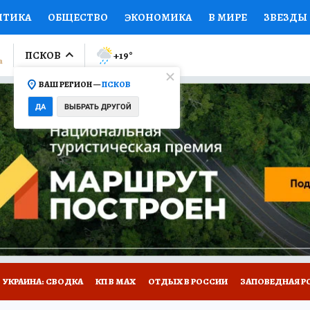
ИТИКА
ОБЩЕСТВО
ЭКОНОМИКА
В МИРЕ
ЗВЕЗДЫ
ЛУМНИСТЫ
ПРОИСШЕСТВИЯ
НАЦИОНАЛЬНЫЕ ПРОЕК
ПСКОВ
+19
°
ВАШ РЕГИОН —
ПСКОВ
Ы
ОТКРЫВАЕМ МИР
Я ЗНАЮ
СЕМЬЯ
ЖЕНСКИЕ СЕ
ДА
ВЫБРАТЬ ДРУГОЙ
ПРОМОКОДЫ
СЕРИАЛЫ
СПЕЦПРОЕКТЫ
ДЕФИЦИТ
ВИЗОР
КОЛЛЕКЦИИ
КОНКУРСЫ
РАБОТА У НАС
ГИ
НА САЙТЕ
УКРАИНА: СВОДКА
КП В МАХ
ОТДЫХ В РОССИИ
ЗАПОВЕДНАЯ Р