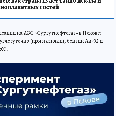
в: как страна 13 лет тайно искала и
инопланетных гостей
исании на АЗС «Сургутнефтегаз» в Пскове:
углосуточно (при наличии), бензин Аи-92 и
:00.