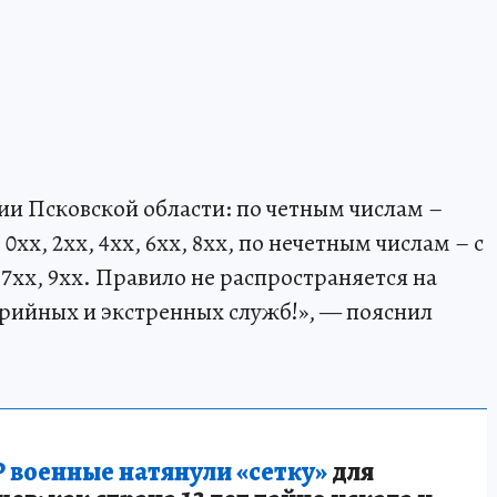
ии Псковской области: по четным числам –
х, 2хх, 4хх, 6хх, 8хх, по нечетным числам – с
 7хх, 9хх. Правило не распространяется на
рийных и экстренных служб!», — пояснил
 военные натянули «сетку»
для