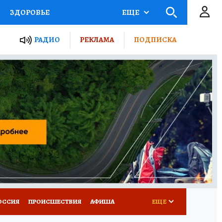
ЗДОРОВЬЕ
ЕЩЕ
ТЫ РОССИИ
РАДИО
РЕКЛАМА
ПОДПИСКА
КРЕТЫ
ПУТЕВОДИТЕЛЬ
 ЖЕЛЕЗА
ТУРИЗМ
Д ПОТРЕБИТЕЛЯ
ВСЕ О КП
ОССИЯ
ПРОИСШЕСТВИЯ
АФИША
ЕЩЕ