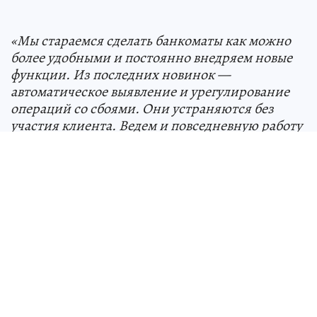
«Мы стараемся сделать банкоматы как можно
более удобными и постоянно внедряем новые
функции. Из последних новинок —
автоматическое выявление и урегулирование
операций со сбоями. Они устраняются без
участия клиента. Ведем и повседневную работу
— оптимизируем меню, экранные формы и так
далее. К сожалению, полноценный набор
функций пока доступен только в личном
кабинете «Сбербанк Онлайн». Но в этом плане
банкоматы догоняют интернет-банк. Через
наши устройства можно совершать
«Автоплатеж» и оплачивать жилищно-
коммунальные услуги, услуги телевидения,
мобильной связи, платить штрафы, налоги,
кредиты»
,