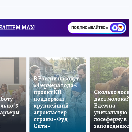
 НАШЕМ MAX!
ПОДПИСЫВАЙТЕСЬ
В России назовут
«Фермера года»:
проект КП
Сколько лоси
аботу —
поддержал
дает молока?
льно! 3
крупнейший
Едем на
карьеры
агрокластер
уникальную
страны «Фуд
лосеферму в
и
Сити»
заповеднике!