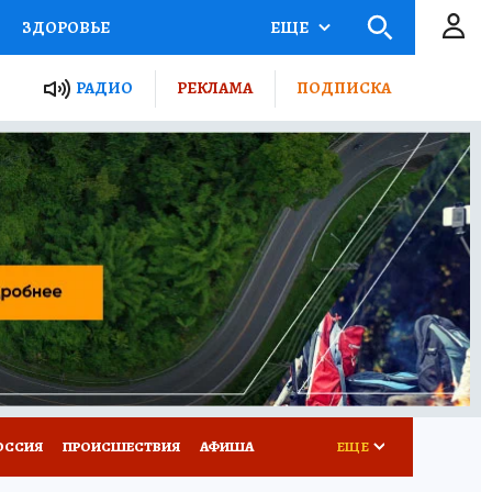
ЗДОРОВЬЕ
ЕЩЕ
ТЫ РОССИИ
РАДИО
РЕКЛАМА
ПОДПИСКА
КРЕТЫ
ПУТЕВОДИТЕЛЬ
 ЖЕЛЕЗА
ТУРИЗМ
Д ПОТРЕБИТЕЛЯ
ВСЕ О КП
ОССИЯ
ПРОИСШЕСТВИЯ
АФИША
ЕЩЕ