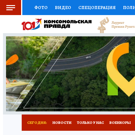
ФОТО
ВИДЕО
СПЕЦОПЕРАЦИЯ
ПОЛ
СОЦПОДДЕРЖКА
НАУКА
СПОРТ
КО
ВЫБОР ЭКСПЕРТОВ
ДОКТОР
ФИНАНС
КНИЖНАЯ ПОЛКА
ПРОГНОЗЫ НА СПОРТ
ПРЕСС-ЦЕНТР
НЕДВИЖИМОСТЬ
ТЕЛЕ
РАДИО КП
РЕКЛАМА
ТЕСТЫ
НОВОЕ 
СЕГОДНЯ:
НОВОСТИ
ТОЛЬКО У НАС
ВОЕНКОРЫ