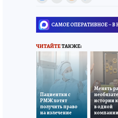
САМОЕ ОПЕРАТИВНОЕ – В
ЧИТАЙТЕ
ТАКЖЕ:
Менять р
Пациентки с
необязате
РМЖ хотят
истории 
получить право
в одной
на излечение
компани