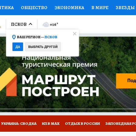
ИТИКА
ОБЩЕСТВО
ЭКОНОМИКА
В МИРЕ
ЗВЕЗДЫ
ЛУМНИСТЫ
ПРОИСШЕСТВИЯ
НАЦИОНАЛЬНЫЕ ПРОЕК
ПСКОВ
+16
°
ВАШ РЕГИОН —
ПСКОВ
Ы
ОТКРЫВАЕМ МИР
Я ЗНАЮ
СЕМЬЯ
ЖЕНСКИЕ СЕ
ДА
ВЫБРАТЬ ДРУГОЙ
ПРОМОКОДЫ
СЕРИАЛЫ
СПЕЦПРОЕКТЫ
ДЕФИЦИТ
ВИЗОР
КОЛЛЕКЦИИ
КОНКУРСЫ
РАБОТА У НАС
ГИ
НА САЙТЕ
УКРАИНА: СВОДКА
КП В МАХ
ОТДЫХ В РОССИИ
ЗАПОВЕДНАЯ Р