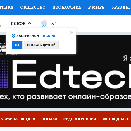
ИТИКА
ОБЩЕСТВО
ЭКОНОМИКА
В МИРЕ
ЗВЕЗДЫ
ЛУМНИСТЫ
ПРОИСШЕСТВИЯ
НАЦИОНАЛЬНЫЕ ПРОЕК
ПСКОВ
+19
°
ВАШ РЕГИОН —
ПСКОВ
Ы
ОТКРЫВАЕМ МИР
Я ЗНАЮ
СЕМЬЯ
ЖЕНСКИЕ СЕ
ДА
ВЫБРАТЬ ДРУГОЙ
ПРОМОКОДЫ
СЕРИАЛЫ
СПЕЦПРОЕКТЫ
ДЕФИЦИТ
ВИЗОР
КОЛЛЕКЦИИ
КОНКУРСЫ
РАБОТА У НАС
ГИ
НА САЙТЕ
УКРАИНА: СВОДКА
КП В МАХ
ОТДЫХ В РОССИИ
ЗАПОВЕДНАЯ Р