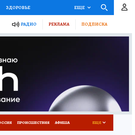
ЗДОРОВЬЕ
ЕЩЕ
ТЫ РОССИИ
РАДИО
РЕКЛАМА
ПОДПИСКА
КРЕТЫ
ПУТЕВОДИТЕЛЬ
 ЖЕЛЕЗА
ТУРИЗМ
Д ПОТРЕБИТЕЛЯ
ВСЕ О КП
ОССИЯ
ПРОИСШЕСТВИЯ
АФИША
ЕЩЕ