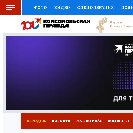
ФОТО
ВИДЕО
СПЕЦОПЕРАЦИЯ
ПОЛ
СОЦПОДДЕРЖКА
НАУКА
СПОРТ
КО
ВЫБОР ЭКСПЕРТОВ
ДОКТОР
ФИНАНС
КНИЖНАЯ ПОЛКА
ПРОГНОЗЫ НА СПОРТ
ПРЕСС-ЦЕНТР
НЕДВИЖИМОСТЬ
ТЕЛЕ
РАДИО КП
РЕКЛАМА
ТЕСТЫ
НОВОЕ 
СЕГОДНЯ:
НОВОСТИ
ТОЛЬКО У НАС
ВОЕНКОРЫ