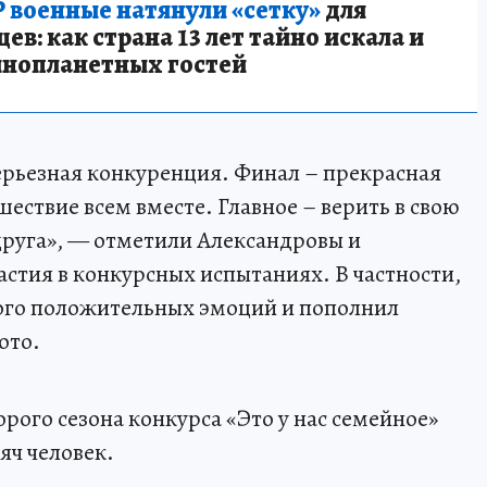
 военные натянули «сетку»
для
в: как страна 13 лет тайно искала и
инопланетных гостей
ерьезная конкуренция. Финал – прекрасная
ествие всем вместе. Главное – верить в свою
друга», — отметили Александровы и
астия в конкурсных испытаниях. В частности,
ого положительных эмоций и пополнил
ото.
орого сезона конкурса «Это у нас семейное»
сяч человек.