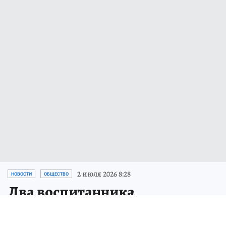
2 июля 2026 8:28
НОВОСТИ
ОБЩЕСТВО
Два воспитанника
Кванториума в Пскове примут
участие в Международном