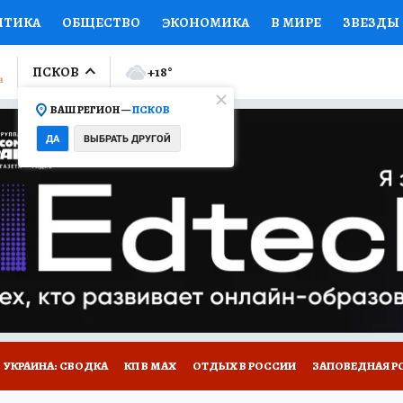
ИТИКА
ОБЩЕСТВО
ЭКОНОМИКА
В МИРЕ
ЗВЕЗДЫ
ЛУМНИСТЫ
ПРОИСШЕСТВИЯ
НАЦИОНАЛЬНЫЕ ПРОЕК
ПСКОВ
+18
°
ВАШ РЕГИОН —
ПСКОВ
Ы
ОТКРЫВАЕМ МИР
Я ЗНАЮ
СЕМЬЯ
ЖЕНСКИЕ СЕ
ДА
ВЫБРАТЬ ДРУГОЙ
ПРОМОКОДЫ
СЕРИАЛЫ
СПЕЦПРОЕКТЫ
ДЕФИЦИТ
ВИЗОР
КОЛЛЕКЦИИ
КОНКУРСЫ
РАБОТА У НАС
ГИ
НА САЙТЕ
УКРАИНА: СВОДКА
КП В МАХ
ОТДЫХ В РОССИИ
ЗАПОВЕДНАЯ Р