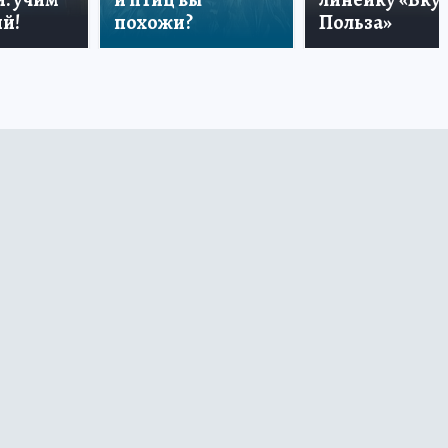
й!
похожи?
Польза»