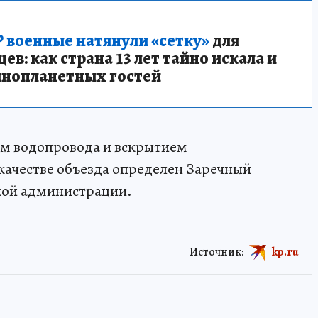
 военные натянули «сетку»
для
в: как страна 13 лет тайно искала и
инопланетных гостей
ом водопровода и вскрытием
качестве объезда определен Заречный
кой администрации.
Источник:
kp.ru