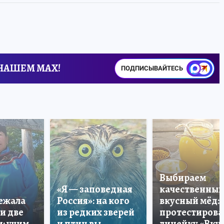
 НАШЕМ MAX!
ПОДПИСЫВАЙТЕСЬ
Выбираем
«Я — заповедная
качественный
лежала
Россия»: на кого
вкусный мёд:
и две
из редких зверей
протестирова
: учим
и птиц вы
линейку «Вкус