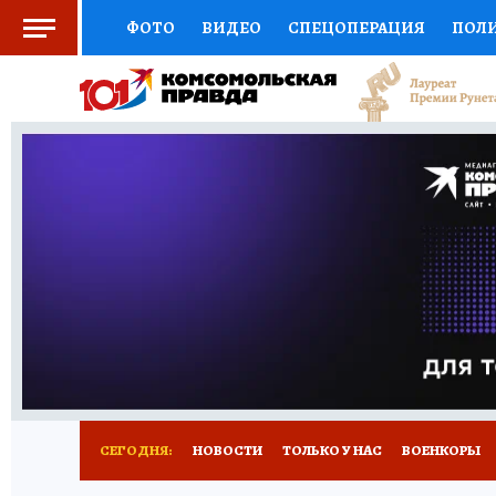
ФОТО
ВИДЕО
СПЕЦОПЕРАЦИЯ
ПОЛ
СОЦПОДДЕРЖКА
НАУКА
СПОРТ
КО
ВЫБОР ЭКСПЕРТОВ
ДОКТОР
ФИНАНС
КНИЖНАЯ ПОЛКА
ПРОГНОЗЫ НА СПОРТ
ПРЕСС-ЦЕНТР
НЕДВИЖИМОСТЬ
ТЕЛЕ
РАДИО КП
РЕКЛАМА
ТЕСТЫ
НОВОЕ 
СЕГОДНЯ:
НОВОСТИ
ТОЛЬКО У НАС
ВОЕНКОРЫ