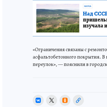
НАУКА
Над СССР
пришельце
изучала 
«Ограничения связаны с ремонт
асфальтобетонного покрытия. В 
переулок», — пояснили в городс