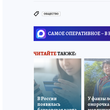
ОБЩЕСТВО
САМОЕ ОПЕРАТИВНОЕ – В
ЧИТАЙТЕ
ТАКЖЕ:
В России
У фанзы 
появилась
оморочка 
банковская карта
мордушки