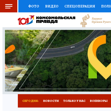
ФОТО
ВИДЕО
СПЕЦОПЕРАЦИЯ
ПОЛ
СОЦПОДДЕРЖКА
НАУКА
СПОРТ
КО
ВЫБОР ЭКСПЕРТОВ
ДОКТОР
ФИНАНС
КНИЖНАЯ ПОЛКА
ПРОГНОЗЫ НА СПОРТ
ПРЕСС-ЦЕНТР
НЕДВИЖИМОСТЬ
ТЕЛЕ
РАДИО КП
РЕКЛАМА
ТЕСТЫ
НОВОЕ 
СЕГОДНЯ:
НОВОСТИ
ТОЛЬКО У НАС
ВОЕНКОРЫ