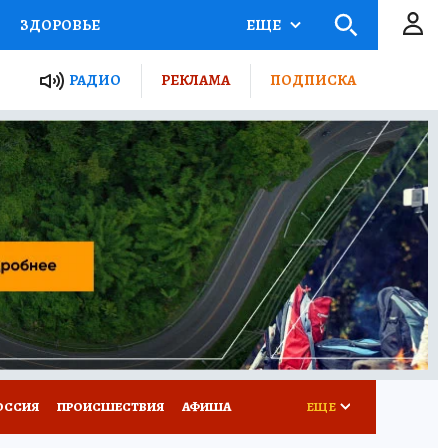
ЗДОРОВЬЕ
ЕЩЕ
ТЫ РОССИИ
РАДИО
РЕКЛАМА
ПОДПИСКА
КРЕТЫ
ПУТЕВОДИТЕЛЬ
 ЖЕЛЕЗА
ТУРИЗМ
Д ПОТРЕБИТЕЛЯ
ВСЕ О КП
ОССИЯ
ПРОИСШЕСТВИЯ
АФИША
ЕЩЕ