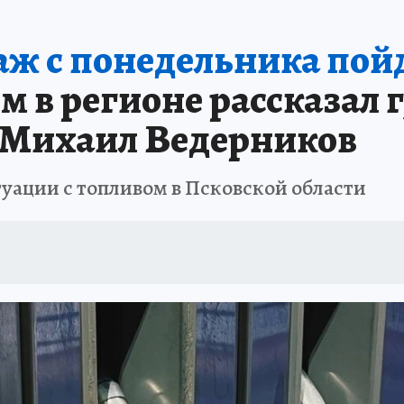
ж с понедельника пойд
м в регионе рассказал 
 Михаил Ведерников
уации с топливом в Псковской области