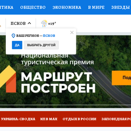
ИТИКА
ОБЩЕСТВО
ЭКОНОМИКА
В МИРЕ
ЗВЕЗДЫ
ЛУМНИСТЫ
ПРОИСШЕСТВИЯ
НАЦИОНАЛЬНЫЕ ПРОЕК
ПСКОВ
+19
°
ВАШ РЕГИОН —
ПСКОВ
Ы
ОТКРЫВАЕМ МИР
Я ЗНАЮ
СЕМЬЯ
ЖЕНСКИЕ СЕ
ДА
ВЫБРАТЬ ДРУГОЙ
ПРОМОКОДЫ
СЕРИАЛЫ
СПЕЦПРОЕКТЫ
ДЕФИЦИТ
ВИЗОР
КОЛЛЕКЦИИ
КОНКУРСЫ
РАБОТА У НАС
ГИ
НА САЙТЕ
УКРАИНА: СВОДКА
КП В МАХ
ОТДЫХ В РОССИИ
ЗАПОВЕДНАЯ Р