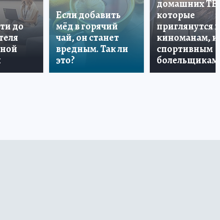
домашних ТВ
Если добавить
которые
ти до
мёд в горячий
приглянутся 
теля
чай, он станет
киноманам, и
дной
вредным. Так ли
спортивным
и
это?
болельщикам