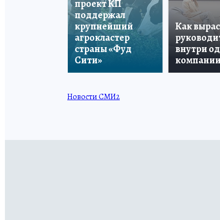
проект КП
поддержал
крупнейший
Как вырас
агрокластер
руководи
страны «Фуд
внутри о
Сити»
компани
Новости СМИ2