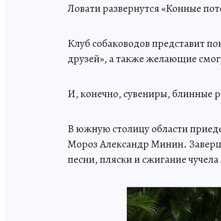
Ловати развернутся «Конные пот
Клуб собаководов представит п
друзей», а также желающие смог
И, конечно, сувениры, блинные 
В южную столицу области приед
Мороз Александр Минин. Заверш
песни, пляски и сжигание чучел