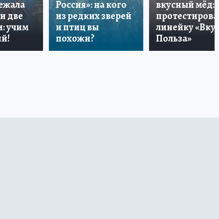
лежала
Россия»: на кого
вкусный мёд:
и две
из редких зверей
протестирова
: учим
и птиц вы
линейку «Вкус
й!
похожи?
Польза»