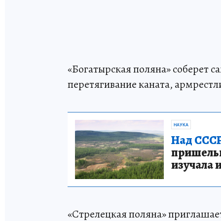
«Богатырская поляна» соберет са
перетягивание каната, армрестли
НАУКА
Над СССР
пришельце
изучала 
«Стрелецкая поляна» приглашае