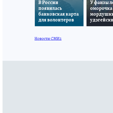
В России
У фанзы 
появилась
оморочка 
банковская карта
мордушки
для волонтеров
удэгейски
Новости СМИ2