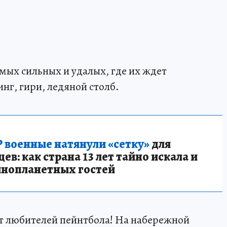
мых сильных и удалых, где их ждет
нг, гири, ледяной столб.
 военные натянули «сетку»
для
в: как страна 13 лет тайно искала и
инопланетных гостей
т любителей пейнтбола! На набережной