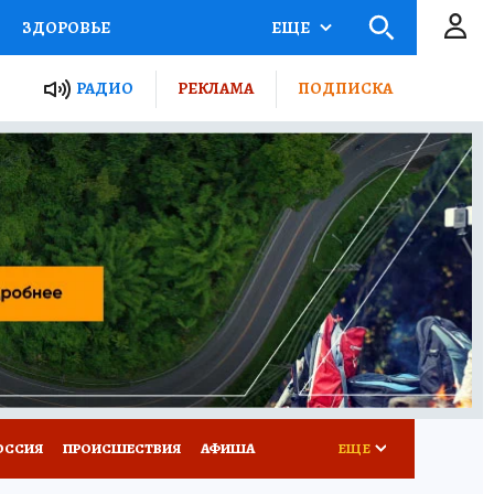
ЗДОРОВЬЕ
ЕЩЕ
ТЫ РОССИИ
РАДИО
РЕКЛАМА
ПОДПИСКА
КРЕТЫ
ПУТЕВОДИТЕЛЬ
 ЖЕЛЕЗА
ТУРИЗМ
Д ПОТРЕБИТЕЛЯ
ВСЕ О КП
ОССИЯ
ПРОИСШЕСТВИЯ
АФИША
ЕЩЕ