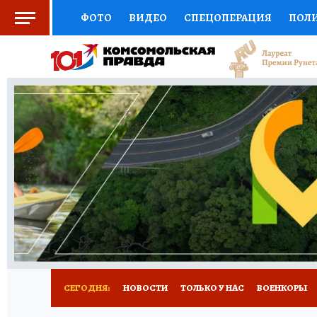
ФОТО
ВИДЕО
СПЕЦОПЕРАЦИЯ
ПОЛ
СОЦПОДДЕРЖКА
НАУКА
СПОРТ
КО
ВЫБОР ЭКСПЕРТОВ
ДОКТОР
ФИНАНС
КНИЖНАЯ ПОЛКА
ПРОГНОЗЫ НА СПОРТ
ПРЕСС-ЦЕНТР
НЕДВИЖИМОСТЬ
ТЕЛЕ
РАДИО КП
РЕКЛАМА
ТЕСТЫ
НОВОЕ 
СЕГОДНЯ:
НОВОСТИ
ТОЛЬКО У НАС
ВОЕНКОРЫ