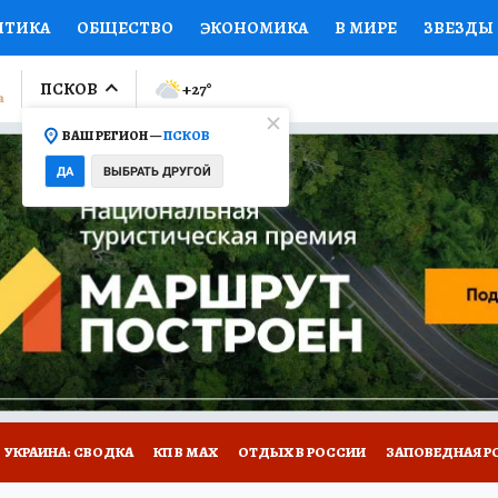
ИТИКА
ОБЩЕСТВО
ЭКОНОМИКА
В МИРЕ
ЗВЕЗДЫ
ЛУМНИСТЫ
ПРОИСШЕСТВИЯ
НАЦИОНАЛЬНЫЕ ПРОЕК
ПСКОВ
+27
°
ВАШ РЕГИОН —
ПСКОВ
Ы
ОТКРЫВАЕМ МИР
Я ЗНАЮ
СЕМЬЯ
ЖЕНСКИЕ СЕ
ДА
ВЫБРАТЬ ДРУГОЙ
ПРОМОКОДЫ
СЕРИАЛЫ
СПЕЦПРОЕКТЫ
ДЕФИЦИТ
ВИЗОР
КОЛЛЕКЦИИ
КОНКУРСЫ
РАБОТА У НАС
ГИ
НА САЙТЕ
УКРАИНА: СВОДКА
КП В МАХ
ОТДЫХ В РОССИИ
ЗАПОВЕДНАЯ Р